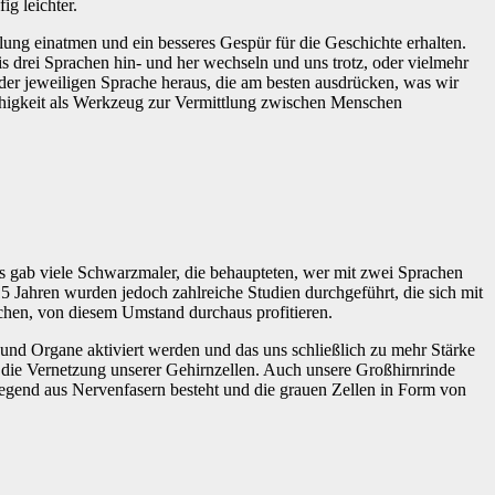
g leichter.
ung einatmen und ein besseres Gespür für die Geschichte erhalten.
s drei Sprachen hin- und her wechseln und uns trotz, oder vielmehr
der jeweiligen Sprache heraus, die am besten ausdrücken, was wir
rachigkeit als Werkzeug zur Vermittlung zwischen Menschen
Es gab viele Schwarzmaler, die behaupteten, wer mit zwei Sprachen
15 Jahren wurden jedoch zahlreiche Studien durchgeführt, die sich mit
chen, von diesem Umstand durchaus profitieren.
d Organe aktiviert werden und das uns schließlich zu mehr Stärke
t die Vernetzung unserer Gehirnzellen. Auch unsere Großhirnrinde
iegend aus Nervenfasern besteht und die grauen Zellen in Form von