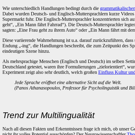
Wie unterschiedlich Handlungen bedingt durch die
grammatikalische
Dabei wurden Deutsch- und Englisch-Muttersprachlern kurze Videos v
Supermarkt fuhr. Die Englisch-Muttersprachler konzentrierten sich a
geht“, „Ein Mann fährt Fahrrad“). Die Deutsch-Muttersprachler legte
sagten: „Eine Frau geht zu ihrem Auto“ oder „Ein Mann fährt mit d
Diese variierende Wahrnehmung ist u.a. darauf zurückzuführen, dass
Endung „-ing“, die Handlungen beschreibt, die zum Zeitpunkt des Spr
eindeutigen Szene hinzu.
Als mehrsprachige Menschen (Englisch und Deutsch) im selben Setting
Deutschland getestet, waren ihre Formulierungen „zielorientiert“, wur
Experiment zeigt also sehr deutlich, welch großen
Einfluss Kultur un
Jede Sprache eröffnet eine alternative Sicht auf die Welt.
(Panos Athanasopoulos, Professor für Psycholinguistik und Bil
Trend zur Multilingualität
Nach all diesen Fakten und Erkenntnissen frage ich mich, ob unser 
nicht ihr volles Potential ausschöpfen? Der Neurowissenschaftler
Tho