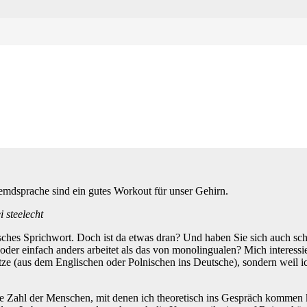
chen. Wie Mehrsprachigke
emdsprache sind ein gutes Workout für unser Gehirn.
i steelecht
hisches Sprichwort. Doch ist da etwas dran? Und haben Sie sich auch s
oder einfach anders arbeitet als das von monolingualen? Mich interessie
ze (aus dem Englischen oder Polnischen ins Deutsche), sondern weil ic
Die Zahl der Menschen, mit denen ich theoretisch ins Gespräch kommen 