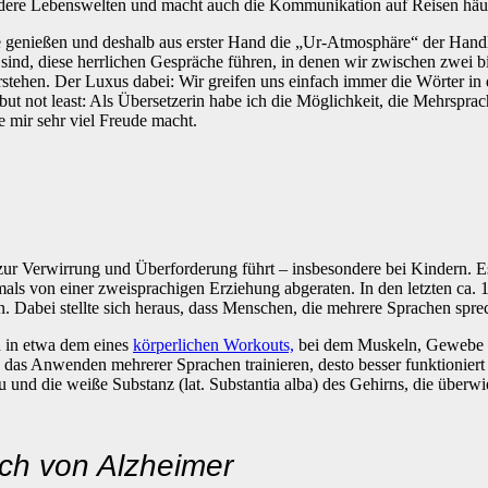
ndere Lebenswelten und macht auch die Kommunikation auf Reisen häufi
e genießen und deshalb aus erster Hand die „Ur-Atmosphäre“ der Handl
sind, diese herrlichen Gespräche führen, in denen wir zwischen zwei bi
stehen. Der Luxus dabei: Wir greifen uns einfach immer die Wörter in 
 but not least: Als Übersetzerin habe ich die Möglichkeit, die Mehrsp
 mir sehr viel Freude macht.
t zur Verwirrung und Überforderung führt – insbesondere bei Kindern. 
mals von einer zweisprachigen Erziehung abgeraten. In den letzten ca. 
. Dabei stellte sich heraus, dass Menschen, die mehrere Sprachen spre
n in etwa dem eines
körperlichen Workouts,
bei dem Muskeln, Gewebe un
h das Anwenden mehrerer Sprachen trainieren, desto besser funktionier
 und die weiße Substanz (lat. Substantia alba) des Gehirns, die überw
uch von Alzheimer