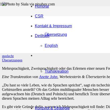
Honorar
CSR
Gehirn-Workout mit Spra
Kontakt & Impressum
beeinflusst
Übersetzung
Deutsch
English
vor 7 Jahren
steelecht
Übersetzungen
Mehrsprachigkeit, Zweisprachigkeit oder das Erlernen einer neuen Fr
Transkreation
Eine Transkreation von
Anette John
, Werbetexterin & Übersetzerin be
„Du hast so viele Leben, wie du Sprachen sprichst“, sagt ein tschec
Gehirnzellen anstellt? Ob das Gehirn multilingualer Menschen besser 
aufgewachsen bin (Deutsch und Polnisch) und beruflich Texte überset
diesen Sprachen meinen Alltag sehr bereichert.
Es gibt viele Gründe dafür, warum ich Mehrsprachigkeit toll finde: 
Konzept & Strategie