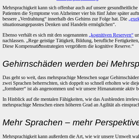
Mehrsprachigkeit kann sich offenbar auch auf unsere gesundheitlic
Patienten die Symptome von Alzheimer vier bis fünf Jahre später auftra
bessere „Verdrahtung“ innerhalb des Gehirns zur Folge hat. Die
„exe
situationsangepasstes Denken und Handeln ermöglichen“.
Ebenso verhält es sich mit den sogenannten
„kognitiven Reserven“
un
nachlassen. „Rege geistige Tätigkeit, Bildung, berufliche Fertigkeit
Diese Kompensationsstrategien vergrößern die kognitive Reserve.“
Gehirnschäden werden bei Mehrsp
Das geht so weit, dass mehrsprachige Menschen sogar Gehirnschäde
zwei Sprachen beherrschten, sich doppelt so schnell erholten wie die
„formbarer“ ist als angenommen und wir unsere Hirnanatomie aktiv be
In Hinblick auf die mentalen Fähigkeiten, wie das Ausblenden irrele
mehrsprachige Menschen einen höheren Grad an Agilität als einsprachige
Mehr Sprachen – mehr Perspektiv
Mehrsprachigkeit kann außerdem die Art, wie wir unsere Umwelt wahr