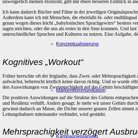
unweigerlich meinen Horizont, gibt mir einen besseren Einblick in a
Ich kann dadurch Bücher und Filme in der jeweiligen Originalsprach
Außerdem kann ich mit Menschen, die ebenfalls bi- oder multilingual 
genau wegen dieses leicht „babylonischen Sprachgewirrs“ bestens ver
sagen möchten, oder die uns als erstes in den Sinn kommen. Und last
unterschiedlicher Sprachen und Kulturen zu nutzen. Eine Aufgabe, die
Konzeptualisierung
Kognitives „Workout“
Früher herrschte oft der Irrglaube, dass Zwei- oder Mehrsprachigkei
aufwächst, beherrscht letztlich keine davon richtig. Und so wurde oft
den Auswirkungen von Zweisprachigkeit auf das Gehirn beschäftigten
Markenkommunikation
Die positiven Auswirkungen auf die Struktur des Gehirns entsprache
und Resilienz verhilft. Anders gesagt: Je mehr wir unser Gehirn durc
gewinnt dadurch an Masse, die Dichte unserer grauen Zellen nimmt zu
Leitungsbahnen miteinander verbindet, wird gestärkt.
Mehrsprachigkeit verzögert Ausbr
Kampagneplanung