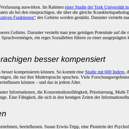
he Verfassung auswirken. Im Rahmen
einer Studie der York Universität i
ten als bei den einsprachigen, die über die gleiche Krankheitspathologi
kutiven Funktionen“
des Gehirns werden gestärkt. Darunter versteht man 
seres Gehirns. Darunter versteht man jene geistigen Potentiale auf die
en, Sprachvermögen, ein reges Sozialleben führen zu einer ausgeprägten
rachigen besser kompensiert
n besser kompensieren können. So kommt eine
Studie mit 600 Indern
, 
jenigen, die nur ihre Muttersprache sprachen. Viele Forschungsergebnis
einflussen können – und das in jedem Alter.
vanter Informationen, die Konzentrationsfähigkeit, Priorisierung, Mult
. Eine Fähigkeit, die sich in den heutigen Zeiten der Informationsflut 
en
nehmen, beeinflussen. Susan Erwin-Tripp, eine Pionierin der Psycholi