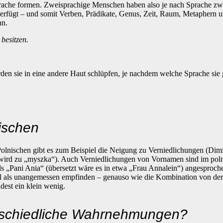
prache formen. Zweisprachige Menschen haben also je nach Sprache zw
erfügt – und somit Verben, Prädikate, Genus, Zeit, Raum, Metaphern u
nn.
besitzen.
würden sie in eine andere Haut schlüpfen, je nachdem welche Sprache si
nischen
Polnischen gibt es zum Beispiel die Neigung zu Verniedlichungen (Di
ird zu „myszka“). Auch Verniedlichungen von Vornamen sind im poln
s „Pani Ania“ (übersetzt wäre es in etwa „Frau Annalein“) angesproche
l als unangemessen empfinden – genauso wie die Kombination von der
dest ein klein wenig.
erschiedliche Wahrnehmungen?