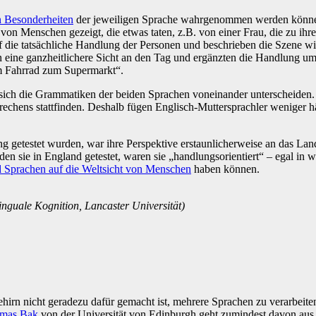
n Besonderheiten
der jeweiligen Sprache wahrgenommen werden können
on Menschen gezeigt, die etwas taten, z.B. von einer Frau, die zu ih
uf die tatsächliche Handlung der Personen und beschrieben die Szene w
n eine ganzheitlichere Sicht an den Tag und ergänzten die Handlung um
em Fahrrad zum Supermarkt“.
 sich die Grammatiken der beiden Sprachen voneinander unterscheiden.
echens stattfinden. Deshalb fügen Englisch-Muttersprachler weniger hä
 getestet wurden, war ihre Perspektive erstaunlicherweise an das Land
den sie in England getestet, waren sie „handlungsorientiert“ – egal in
d Sprachen auf die Weltsicht von Menschen
haben können.
inguale Kognition, Lancaster Universität)
Gehirn nicht geradezu dafür gemacht ist, mehrere Sprachen zu verarbe
mas Bak
von der Universität von Edinburgh geht zumindest davon aus, d