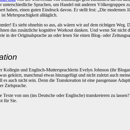
r unterschiedliche Sprachen, um Handel mit anderen Völkergruppen zu
ert haben, einen guten Eindruck davon. Er stellt fest: „Die modernen J
st Mehrsprachigkeit alltäglich.
ler! Es sieht ohnehin so aus, als wären wir auf dem richtigen Weg. De
nen das zusätzliche kognitive Workout danken. Und wenn Sie nicht daz
rie in der Originalsprache an oder lesen Sie einen Blog- oder Zeitungs
ation
ner Kollegin und Englisch-Muttersprachlerin Evelyn Johnson (ihr Blogart
as gekürzt, manchmal etwas hinzugefügt und nicht zuletzt auch meine
ll es auch nicht sein. Denn die Transkreation ist eine passgenaue Adapt
er Zielsprache.
re Texte von uns (ins Deutsche oder Englische) transkreieren zu lassen
t für Sie.