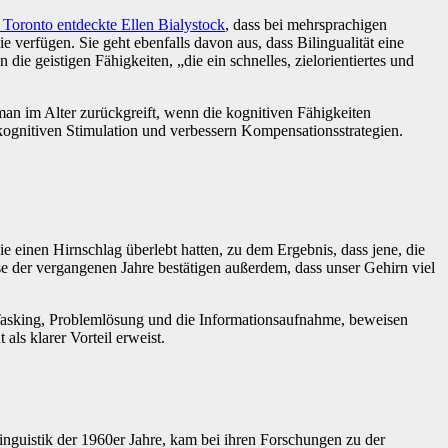
n Toronto entdeckte Ellen Bialystock
, dass bei mehrsprachigen
e verfügen. Sie geht ebenfalls davon aus, dass Bilingualität eine
die geistigen Fähigkeiten, „die ein schnelles, zielorientiertes und
 man im Alter zurückgreift, wenn die kognitiven Fähigkeiten
 kognitiven Stimulation und verbessern Kompensationsstrategien.
die einen Hirnschlag überlebt hatten, zu dem Ergebnis, dass jene, die
se der vergangenen Jahre bestätigen außerdem, dass unser Gehirn viel
i-Tasking, Problemlösung und die Informationsaufnahme, beweisen
als klarer Vorteil erweist.
nguistik der 1960er Jahre, kam bei ihren Forschungen zu der