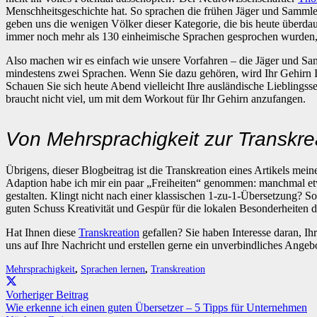
Menschheitsgeschichte hat. So sprachen die frühen Jäger und Sammle
geben uns die wenigen Völker dieser Kategorie, die bis heute überdau
immer noch mehr als 130 einheimische Sprachen gesprochen wurden, i
Also machen wir es einfach wie unsere Vorfahren – die Jäger und Samm
mindestens zwei Sprachen. Wenn Sie dazu gehören, wird Ihr Gehirn Ih
Schauen Sie sich heute Abend vielleicht Ihre ausländische Lieblingsse
braucht nicht viel, um mit dem Workout für Ihr Gehirn anzufangen.
Von Mehrsprachigkeit zur Transkre
Übrigens, dieser Blogbeitrag ist die Transkreation eines Artikels mei
Adaption habe ich mir ein paar „Freiheiten“ genommen: manchmal etw
gestalten. Klingt nicht nach einer klassischen 1-zu-1-Übersetzung? So
guten Schuss Kreativität und Gespür für die lokalen Besonderheiten d
Hat Ihnen diese
Transkreation
gefallen? Sie haben Interesse daran, Ih
uns auf Ihre Nachricht und erstellen gerne ein unverbindliches Angebo
Mehrsprachigkeit
,
Sprachen lernen
,
Transkreation
Vorheriger Beitrag
Wie erkenne ich einen guten Übersetzer – 5 Tipps für Unternehmen