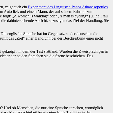
, zeigt auch ein
Experiment des Linguisten Panos Athanasopoulos
.
rem Auto lief, und einem Mann, der auf seinem Fahrrad zum
ie folgt: „A woman is walking“ oder „A man is cycling“ („Eine Frau
 die dahinterstehende Absicht, sozusagen das Ziel der Handlung. Sie
 Die englische Sprache hat im Gegensatz zu der deutschen die
ufig das „Ziel“ einer Handlung bei der Beschreibung einer nicht
 geknüpft, in dem der Test stattfand. Wurden die Zweisprachigen in
 welcher der beiden Sprachen sie die Szene beschrieben. Das
iten? Und ob Menschen, die nur eine Sprache sprechen, womöglich
ass Mehrsprachigkeit bereits eine lange Tradition in der