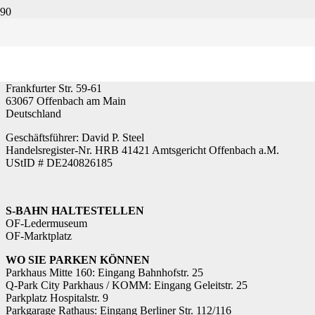
So finden Sie uns
steelecht GmbH
crossmedia storytelling (Agentur)
Frankfurter Str. 59-61
63067 Offenbach am Main
Deutschland
Geschäftsführer: David P. Steel
Handelsregister-Nr. HRB 41421 Amtsgericht Offenbach a.M.
UStID # DE240826185
S-BAHN HALTESTELLEN
OF-Ledermuseum
OF-Marktplatz
WO SIE PARKEN KÖNNEN
Parkhaus Mitte 160: Eingang Bahnhofstr. 25
Q-Park City Parkhaus / KOMM: Eingang Geleitstr. 25
Parkplatz Hospitalstr. 9
Parkgarage Rathaus: Eingang Berliner Str. 112/116